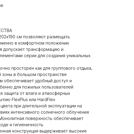
ne
ЕСТВА
202x190 см позволяют размещать
еменно в комфортном положении
ия допускает трансформацию и
лементами серии для создания уникальных
очно просторен как для группового отдыха,
ой зоны в большом пространстве
м обеспечивает удобный доступ и
бенно для пожилых пользователей
я защита от влаги и атмосферных
тию FlexPlus или HardFlex
 цвета при длительной эксплуатации на
овиях интенсивного солнечного облучения
 Монолитная поверхность обеспечивает
ходе и гигиеничность
енная конструкция выдерживает высокие