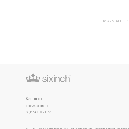
Нажимая на кн
Контакты:
info@sixinch.ru
8 (495) 190 71 72
© 2024 Любое использование или копирование материалов или подборки материал
дизайна и оформления допускается лишь с письменного разрешения правообладате
на источник:
sixinch.ru