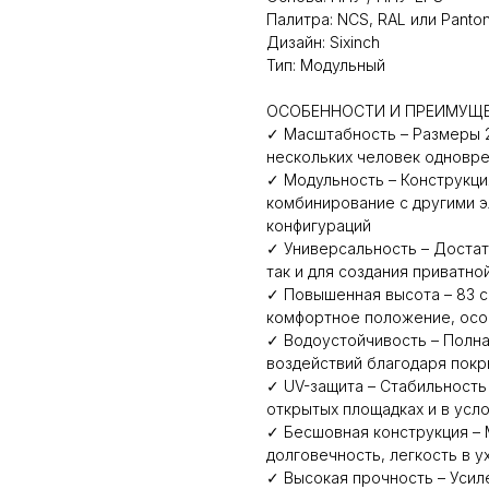
Палитра: NCS, RAL или Panto
Дизайн: Sixinch
Тип: Модульный
ОСОБЕННОСТИ И ПРЕИМУЩ
✓ Масштабность – Размеры 
нескольких человек одновр
✓ Модульность – Конструкц
комбинирование с другими э
конфигураций
✓ Универсальность – Достат
так и для создания приватн
✓ Повышенная высота – 83 с
комфортное положение, осо
✓ Водоустойчивость – Полна
воздействий благодаря покры
✓ UV-защита – Стабильность
открытых площадках и в усл
✓ Бесшовная конструкция –
долговечность, легкость в у
✓ Высокая прочность – Усил