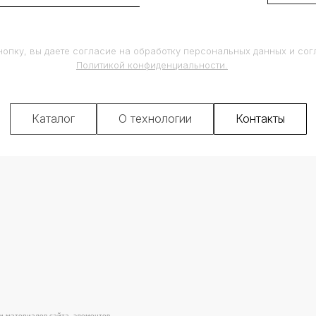
опку, вы даете согласие на обработку персональных данных и сог
Политикой конфиденциальности.
Каталог
О технологии
Контакты
ов сайта, элементов
Поли
ля и только со ссылкой