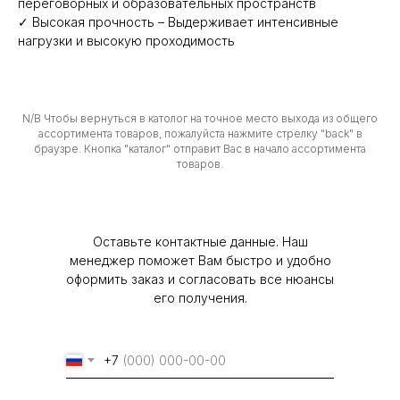
переговорных и образовательных пространств
✓ Высокая прочность – Выдерживает интенсивные
нагрузки и высокую проходимость
N/B Чтобы вернуться в католог на точное место выхода из общего
ассортимента товаров, пожалуйста нажмите стрелку "back" в
браузре. Кнопка "каталог" отправит Вас в начало ассортимента
товаров.
Оставьте контактные данные. Наш
менеджер поможет Вам быстро и удобно
оформить заказ и согласовать все нюансы
его получения.
Политика конфиденциальности
© 2024 Любое использование или копирование
+7
материалов или подборки материалов сайта,
элементов дизайна и оформления допускается
лишь с письменного разрешения