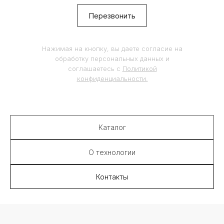
правообладателя и только со ссылкой на
источник:
sixinch.ru
Перезвонить
Контакты:
8 (495) 190 71 72
Нажимая на кнопку, вы даете согласие на
info@sixinch.ru
обработку персональных данных и
соглашаетесь c
Политикой
конфиденциальности.
Каталог
О технологии
Контакты