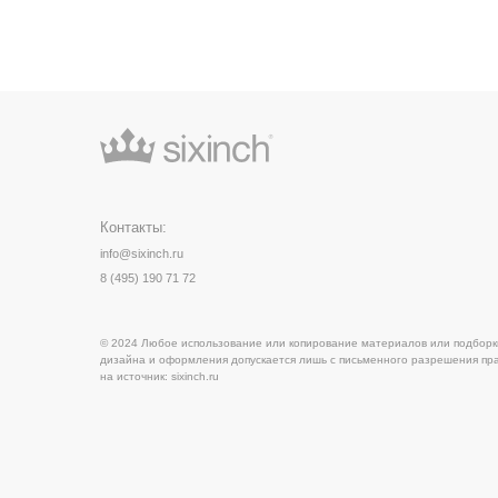
Контакты:
info@sixinch.ru
8 (495) 190 71 72
© 2024 Любое использование или копирование материалов или подборки материал
дизайна и оформления допускается лишь с письменного разрешения правообладате
на источник:
sixinch.ru