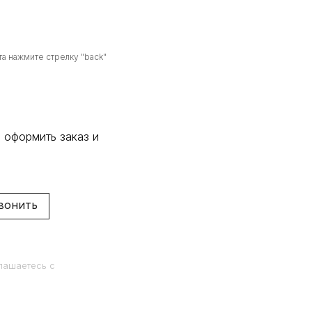
а нажмите стрелку "back"
 оформить заказ и
вонить
лашаетесь c