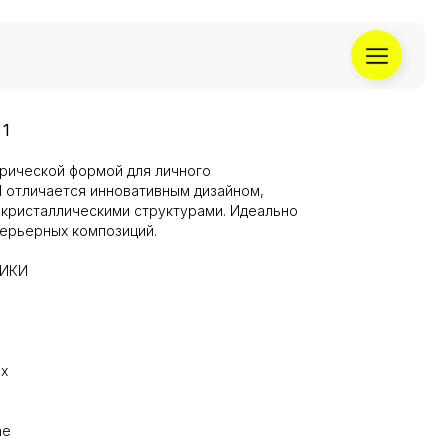
1
рической формой для личного
1 отличается инновативным дизайном,
кристаллическими структурами. Идеально
терьерных композиций.
ТИКИ
ex
ne