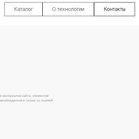
Каталог
О технологии
Контакты
ов сайта, элементов
Поли
ля и только со ссылкой