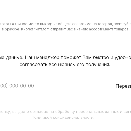
атолог на точное место выхода из общего ассортимента товаров, пожалуйст
в браузре. Кнопка "каталог" отправит Вас в начало ассортимента товаров.
ные данные. Наш менеджер поможет Вам быстро и удобно
согласовать все нюансы его получения.
Перез
опку, вы даете согласие на обработку персональных данных и сог
Политикой конфиденциальности.