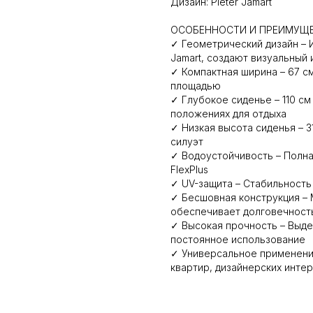
Дизайн: Pieter Jamart
ОСОБЕННОСТИ И ПРЕИМУЩ
✓ Геометрический дизайн – 
Jamart, создают визуальный
✓ Компактная ширина – 67 с
площадью
✓ Глубокое сиденье – 110 с
положениях для отдыха
✓ Низкая высота сиденья – 
силуэт
✓ Водоустойчивость – Полна
FlexPlus
✓ UV-защита – Стабильность
✓ Бесшовная конструкция –
обеспечивает долговечност
✓ Высокая прочность – Выде
постоянное использование
✓ Универсальное применени
квартир, дизайнерских инте