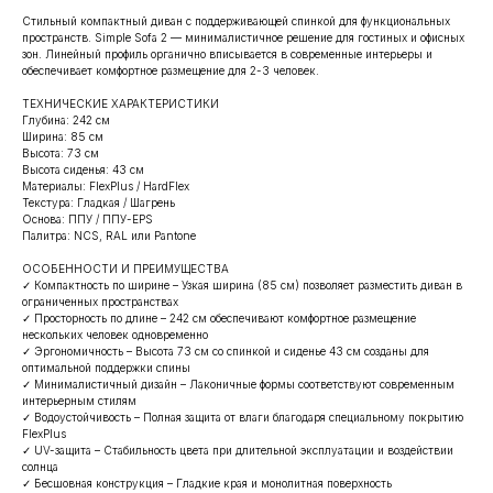
Стильный компактный диван с поддерживающей спинкой для функциональных
пространств. Simple Sofa 2 — минималистичное решение для гостиных и офисных
зон. Линейный профиль органично вписывается в современные интерьеры и
обеспечивает комфортное размещение для 2-3 человек.
ТЕХНИЧЕСКИЕ ХАРАКТЕРИСТИКИ
Глубина: 242 см
Ширина: 85 см
Высота: 73 см
Высота сиденья: 43 см
Материалы: FlexPlus / HardFlex
Текстура: Гладкая / Шагрень
Основа: ППУ / ППУ-EPS
Палитра: NCS, RAL или Pantone
ОСОБЕННОСТИ И ПРЕИМУЩЕСТВА
✓ Компактность по ширине – Узкая ширина (85 см) позволяет разместить диван в
ограниченных пространствах
✓ Просторность по длине – 242 см обеспечивают комфортное размещение
нескольких человек одновременно
✓ Эргономичность – Высота 73 см со спинкой и сиденье 43 см созданы для
оптимальной поддержки спины
✓ Минималистичный дизайн – Лаконичные формы соответствуют современным
интерьерным стилям
✓ Водоустойчивость – Полная защита от влаги благодаря специальному покрытию
FlexPlus
✓ UV-защита – Стабильность цвета при длительной эксплуатации и воздействии
солнца
✓ Бесшовная конструкция – Гладкие края и монолитная поверхность