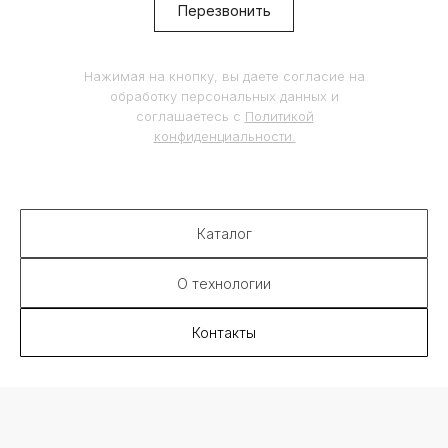
источник:
sixinch.ru
Перезвонить
Контакты:
8 (495) 190 71 72
Нажимая на кнопку, вы даете согласие на
info@sixinch.ru
обработку персональных данных и
соглашаетесь c
Политикой
конфиденциальности.
Каталог
О технологии
Контакты