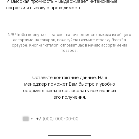
✓ Высокая прочность – Выдерживает интенсивные
нагрузки и высокую проходимость
N/B Чтобы вернуться в католог на точное место выхода из общего
ассортимента товаров, пожалуйста нажмите стрелку "back" в
браузре. Кнопка "каталог" отправит Вас в начало ассортимента
товаров.
Оставьте контактные данные. Наш
менеджер поможет Вам быстро и удобно
оформить заказ и согласовать все нюансы
его получения.
Политика конфиденциальности
© 2024 Любое использование или копирование
+7
материалов или подборки материалов сайта,
элементов дизайна и оформления допускается
лишь с письменного разрешения
правообладателя и только со ссылкой на