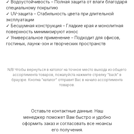
✓ Водоустойчивость – Полная защита от влаги благодаря
специальному покрытию
✓ UV-защита – Стабильность цвета при длительной
эксплуатации
✓ Бесшумная конструкция – Гладкие края и монолитная
поверхность минимизируют износ
✓ Универсальное применение – Подходит для офисов,
гостиных, лаунж-зон и творческих пространств
N/B Чтобы вернуться в католог на точное место выхода из общего
ассортимента товаров, пожалуйста нажмите стрелку "back" в
браузре. Кнопка "каталог" отправит Вас в начало ассортимента
товаров.
Оставьте контактные данные. Наш
менеджер поможет Вам быстро и удобно
оформить заказ и согласовать все нюансы
Политика конфиденциальности
его получения.