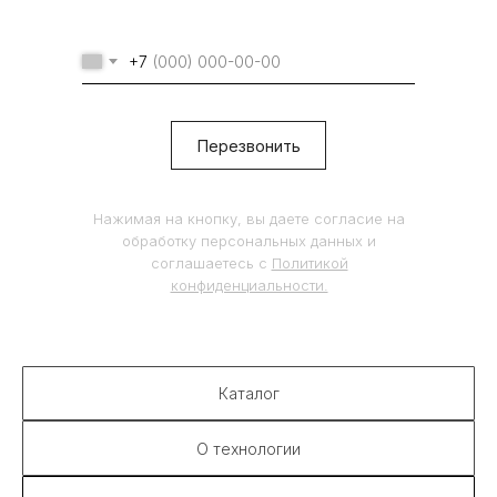
© 2024 Любое использование или копирование
материалов или подборки материалов сайта,
элементов дизайна и оформления допускается
+7
лишь с письменного разрешения
правообладателя и только со ссылкой на
источник:
sixinch.ru
Контакты:
Перезвонить
8 (495) 190 71 72
info@sixinch.ru
Нажимая на кнопку, вы даете согласие на
обработку персональных данных и
соглашаетесь c
Политикой
конфиденциальности.
Каталог
О технологии