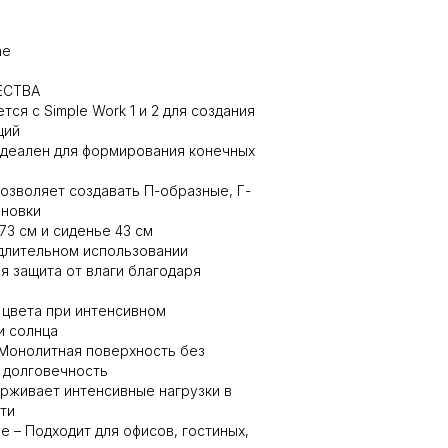
ne
ЕСТВА
ся с Simple Work 1 и 2 для создания
ций
деален для формирования конечных
Позволяет создавать П-образные, Г-
ановки
73 см и сиденье 43 см
длительном использовании
я защита от влаги благодаря
 цвета при интенсивном
и солнца
 Монолитная поверхность без
 долговечность
рживает интенсивные нагрузки в
ти
 – Подходит для офисов, гостиных,