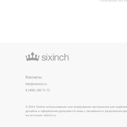
Нажимая на кн
Контакты:
info@sixinch.ru
8 (495) 190 71 72
© 2024 Любое использование или копирование материалов или подборки материал
дизайна и оформления допускается лишь с письменного разрешения правообладате
на источник:
sixinch.ru