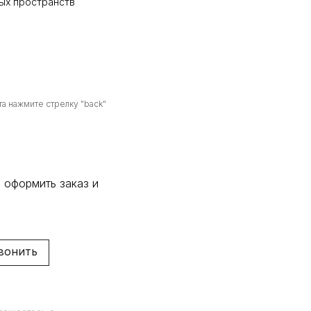
ых пространств
а нажмите стрелку "back"
 оформить заказ и
вонить