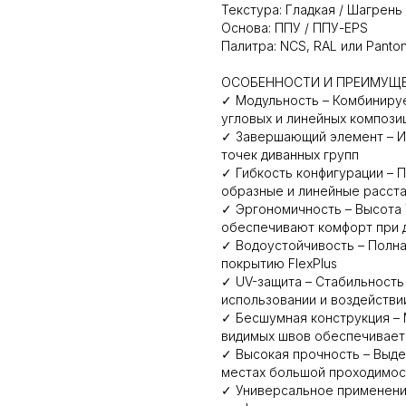
Текстура: Гладкая / Шагрень
Основа: ППУ / ППУ-EPS
Палитра: NCS, RAL или Panto
ОСОБЕННОСТИ И ПРЕИМУЩ
✓ Модульность – Комбинирует
угловых и линейных компози
✓ Завершающий элемент – И
точек диванных групп
✓ Гибкость конфигурации – 
образные и линейные расст
✓ Эргономичность – Высота 
обеспечивают комфорт при 
✓ Водоустойчивость – Полна
покрытию FlexPlus
✓ UV-защита – Стабильность
использовании и воздействи
✓ Бесшумная конструкция –
видимых швов обеспечивает
✓ Высокая прочность – Выде
местах большой проходимос
✓ Универсальное применение